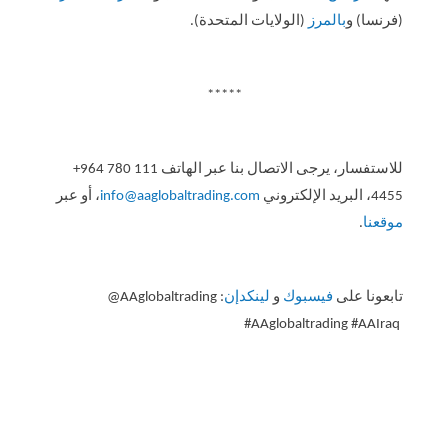
(فرنسا) و
بالمرز
(الولايات المتحدة).
*****
للاستفسار، يرجى الاتصال بنا عبر الهاتف
+964 780 111
4455
، البريد الإلكتروني
info@aaglobaltrading.com
، أو عبر
موقعنا
.
تابعونا على
فيسبوك
و
لينكدإن
:
@AAglobaltrading
#AAglobaltrading #AAIraq