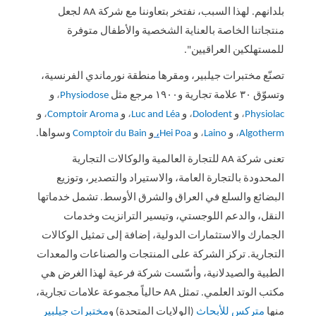
بلدانهم. لهذا السبب، نفتخر بتعاوننا مع شركة
AA
لجعل
منتجاتنا الخاصة بالعناية الشخصية والأطفال متوفرة
للمستهلكين العراقيين".
تصنّع مختبرات جيلبير، ومقرها منطقة نورماندي الفرنسية،
وتسوّق ٣٠ علامة تجارية و١٩٠٠ مرجع مثل
Physiodose
،
و
Physiolac
،
و
Dolodent
،
و
Luc and Léa
،
و
Comptoir Aroma
،
و
Algotherm
،
و
Laino
،
و
Hei Poa
،
و
Comptoir du Bain
وسواها.
تعنى شركة
AA
للتجارة العالمية والوكالات التجارية
المحدودة بالتجارة العامة، والاستيراد والتصدير، وتوزيع
البضائع والسلع في العراق والشرق الأوسط. تشمل خدماتها
النقل، والدعم اللوجستي، وتيسير الترانزيت وخدمات
الجمارك والاستثمارات الدولية، إضافة إلى تمثيل الوكالات
التجارية. تركز الشركة على المنتجات والصناعات والمعدات
الطبية والصيدلانية، وأسّست شركة فرعية لهذا الغرض هي
مكتب الوتد العلمي. تمثل
AA
حالياً مجموعة علامات تجارية،
منها
متركس للأبحاث
(الولايات المتحدة) و
مختبرات جيلبير