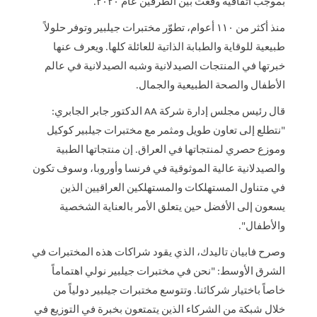
بموجب
اتفاقية وقعت بين الطرفين عام ٢٠٢٠.
منذ أكثر من ١١٠ أعوام، تطوّر مختبرات جيلبير وتوفر حلولاً
طبيعية للوقاية والطبابة الذاتية للعائلة كلها. ويعرف عنها
خبرتها في المنتجات الصيدلانية وشبه الصيدلانية في عالم
الأطفال والصحة الطبيعية والجمال.
قال رئيس مجلس إدارة شركة
AA
الدكتور جابر الجابري:
"نتطلع إلى تعاون طويل ومثمر مع مختبرات جيلبير كوكيل
وموزع حصري لمنتجاتها في العراق. إن منتجاتها الطبية
والصيدلانية عالية الموثوقية في فرنسا وأوروبا، وسوف تكون
في متناول المستهلكات والمستهلكين العراقيين الذين
يسعون إلى الأفضل حين يتعلق الأمر بالعناية الشخصية
والأطفال".
وصرح فابيان تاليدك، الذي يقود شراكات هذه المختبرات في
الشرق الأوسط: "نحن في مختبرات جيلبير نولي اهتماماً
خاصاً باختيار شركائنا. وتتوسع مختبرات جيلبير دولياً من
خلال شبكة من الشركاء الذين يتمتعون بخبرة في التوزيع في